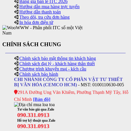
Bảng giá bán lẻ ITC 2026
Hướng dẫn mua hàng trực tuyến
Hướng dẫn thanh toán
Theo dõi, tra cứu đơn hàng
In hóa đơn điện tử
CHÍNH SÁCH CHUNG
Chính sách bảo mật thông tin khách hàng
Chính sách đại lý - khách hàng thân thiết
Chương trình khuyến mại - kích cầu
Chính sách bảo hành
CHI NHÁNH CÔNG TY CỔ PHẦN VẬT TƯ THIẾT
BỊ VĂN HÓA (CEMCO HCM)
- MST: 0100110630-005
291A Đường Ung Văn Khiêm, Phường Thạnh Mỹ Tây, Hỗ
Chí Minh
[Bản đồ]
Tư vấn báo giá qua Zalo
090.331.0913
Hỗ trợ kỹ thuật qua Zalo
090.331.0913