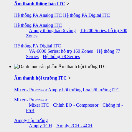
Âm thanh thông báo ITC
>
Hệ thống PA Analog ITC
Hệ thống PA Digital ITC
Hệ thống PA Analog ITC
Amply thông báo 6 vùng
T-6200 Series: hỗ trợ 300
Zones
Hệ thống PA Digital ITC
VA-6000 Series: hỗ trợ 160 Zones
Hệ thống 77
Serries
Hệ thống 78 Serries
Âm thanh hội trường ITC
>
Mixer - Processor
Amply hội trường
Loa hội trường ITC
Mixer - Processor
Mixer ITC
Chỉnh EQ - Compressor
Chống rú -
FSB
Amply hội trường
Amply 1CH
Amply 2CH - 4CH