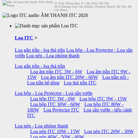
67 Trần Hưng Đạo, P. Cửa Nam, Hà Nội
291A Đường Ung Văn Khiêm, Phường Thạnh Mỹ Tây, Hỗ
Chí Minh
ÂM THANH ITC 2026
Loa ITC
>
Loa gắn trần - loa thả trần
Loa hộp - Loa Projector - Loa sân
vườn
Loa nén - Loa phóng thanh
Loa gắn trần - loa thả trần
Loa âm trần ITC 3W - 6W
Loa âm trần ITC 9W -
15W
Loa âm trần ITC 20W - 60W
Loa trần nổi -
Loa trần bê-tông
Loa thả trần ITC
Loa hộp - Loa Projector - Loa sân vườn
Loa hộp ITC 3W - 6W
Loa hộp ITC 9W - 15W
Loa hộp ITC 30W - 60W
Loa hộp ITC 80W -
100W
Loa Projector ITC
Loa sân vườn - tiểu cảnh
ITC
Loa nén - Loa phóng thanh
Loa nén ITC 10W - 15W
Loa nén ITC 20W - 30W
Loa nén 40W - 50W - 60W