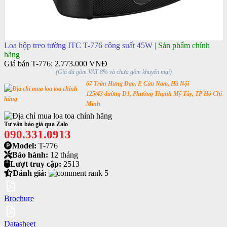
Loa hộp treo tường ITC T-776 công suất 45W
|
Sản phẩm chính
hãng
Giá bán T-776:
2.773.000 VNĐ
(Giá đã gồm VAT 8% và chưa gồm khuyến mại)
67 Trần Hưng Đạo, P. Cửa Nam, Hà Nội
125/43 đường D1, Phường Thạnh Mỹ Tây, TP Hồ Chí
Minh
Tư vấn báo giá qua Zalo
090.331.0913
Model:
T-776
Bảo hành:
12 tháng
Lượt truy cập:
2513
Đánh giá:
Brochure
Datasheet