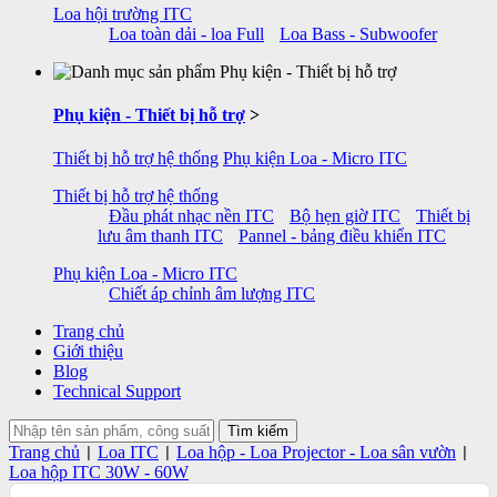
Loa hội trường ITC
Loa toàn dải - loa Full
Loa Bass - Subwoofer
Phụ kiện - Thiết bị hỗ trợ
>
Thiết bị hỗ trợ hệ thống
Phụ kiện Loa - Micro ITC
Thiết bị hỗ trợ hệ thống
Đầu phát nhạc nền ITC
Bộ hẹn giờ ITC
Thiết bị
lưu âm thanh ITC
Pannel - bảng điều khiển ITC
Phụ kiện Loa - Micro ITC
Chiết áp chỉnh âm lượng ITC
Trang chủ
Giới thiệu
Blog
Technical Support
Trang chủ
Loa ITC
Loa hộp - Loa Projector - Loa sân vườn
|
|
|
Loa hộp ITC 30W - 60W