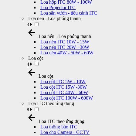
Loa hộp ITC 80W - 100W
Loa Projector ITC
Loa sân vườn - tiểu cảnh ITC
Loa nén - Loa phóng thanh
3
Loa nén - Loa phóng thanh
Loa nén ITC 10W - 15W
Loa nén ITC 20W - 30W
Loa nén 40W - 50W - 60W
Loa cột
4
Loa cột
Loa cột ITC 5W - 10W
Loa cột ITC 15W -30W
Loa cột ITC 40W - 60W
Loa cột ITC 100W - 600W
Loa ITC theo ứng dụng
8
Loa ITC theo ứng dụng
Loa thông báo ITC
Loa cho Camera - CCTV