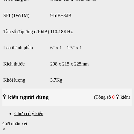
SPL(1W/1M)
91dB±3dB
Tần số đáp ứng (-10dB)
110-18KHz
Loa thành phần
6" x 1 1.5" x 1
Kích thước
298 x 215 x 225mm
Khối lượng
3.7Kg
Ý kiến người dùng
(Tổng số
0
Ý kiến)
Chưa có ý kiến
Gửi nhận xét
×