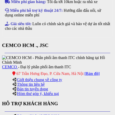
Miễn phí giao hàng:
Tối đa tới 10km hoặc ra nhà xe
Miễn phí hỗ trợ kỹ thuật 24/7:
Hướng dẫn đấu nối, sử
dụng online miễn phí
Giá siêu tốt:
Luôn có chính sách giá và bảo vệ dự án tốt nhất
cho các nhà thầu
CEMCO HCM ., JSC
CEMCO
- Đại lý phân phối âm thanh ITC
67 Trần Hưng Đạo, P. Cửa Nam, Hà Nội
[Bản đồ]
Giới thiệu chung về công ty
Thông tin liên hệ
Bản tin tuyển dụng
Hòm thư góp ý, khiếu nại
HỖ TRỢ KHÁCH HÀNG