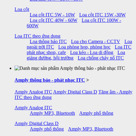
Loa cột
Loa cột ITC 5W - 10W
Loa cột ITC 15W -30W
Loa cột ITC 40W - 60W
Loa cột ITC 100W -
600W
Loa ITC theo ứng dụng
Loa thông báo ITC
Loa cho Camera - CCTV
Loa
ngoài trời ITC
Loa phòng họp, phòng học
Loa ITC
phát nhạc shop, cafe
Loa kéo - Loa di động
Loa
giảng đường, hội trường
Loa chống cháy nổ ITC
Amply thông báo - phát nhạc ITC
>
Amply Analog ITC
Amply Digital Class D
Tăng âm - Amply
ITC theo ứng dụng
Amply Analog ITC
Amply MP3, Bluetooth
Amply phổ thông
Amply Digital Class D
Amply phổ thông
Amply MP3, Bluetooth