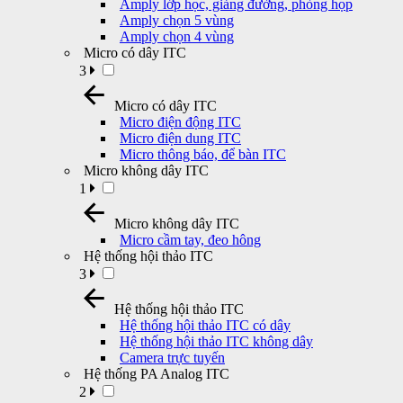
Amply lớp học, giảng đường, phòng họp
Amply chọn 5 vùng
Amply chọn 4 vùng
Micro có dây ITC
3
Micro có dây ITC
Micro điện động ITC
Micro điện dung ITC
Micro thông báo, để bàn ITC
Micro không dây ITC
1
Micro không dây ITC
Micro cầm tay, đeo hông
Hệ thống hội thảo ITC
3
Hệ thống hội thảo ITC
Hệ thống hội thảo ITC có dây
Hệ thống hội thảo ITC không dây
Camera trực tuyến
Hệ thống PA Analog ITC
2