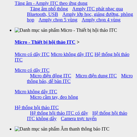
Tăng âm - Amply ITC theo ứng dụng
Tăng âm phổ thông
Amply ITC phát nhạc qua
Bluetooth, USB
Amply lớp học, giảng đường, phòng
họp
Amply chọn 5 vùng
Amply chọn 4 vùng
Micro - Thiết bị hội thảo ITC
>
Micro có dây ITC
Micro không dây ITC
Hệ thống hội thảo
ITC
Micro có dây ITC
Micro điện động ITC
Micro điện dung ITC
Micro
thông báo, để bàn ITC
Micro không dây ITC
Micro cầm tay, đeo hông
Hệ thống hội thảo ITC
Hệ thống hội thảo ITC có dây
Hệ thống hội thảo
ITC không dây
Camera trực tuyến