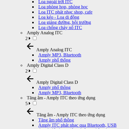
Loa ngoài trời ITC
Loa phòng họp, phòng học
Loa ITC phát nhạc shop, cafe
Loa kéo - Loa di động
Loa giảng đường, hội trường
Loa chống cháy nổ ITC
Amply Analog ITC
2
Amply Analog ITC
Amply MP3, Bluetooth
Amply phổ thông
Amply Digital Class D
2
Amply Digital Class D
Amply phổ thông
Amply MP3, Bluetooth
Tăng âm - Amply ITC theo ứng dụng
5
Tăng âm - Amply ITC theo ứng dụng
Tăng âm phổ thông
Amply ITC phát nhạc qua Bluetooth, USB