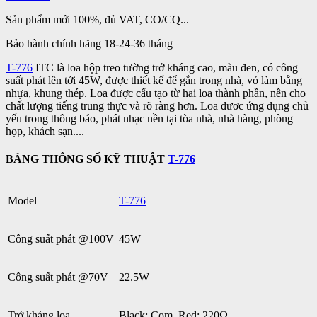
Sản phẩm mới 100%, đủ VAT, CO/CQ...
Bảo hành chính hãng 18-24-36 tháng
T-776
ITC là loa hộp treo tường trở kháng cao, màu đen, có công
suất phát lên tới 45W, được thiết kế để gắn trong nhà, vỏ làm bằng
nhựa, khung thép. Loa được cấu tạo từ hai loa thành phần, nên cho
chất lượng tiếng trung thực và rõ ràng hơn. Loa đươc ứng dụng chủ
yếu trong thông báo, phát nhạc nền tại tòa nhà, nhà hàng, phòng
họp, khách sạn....
BẢNG THÔNG SỐ KỸ THUẬT
T-776
Model
T-776
Công suất phát @100V
45W
Công suất phát @70V
22.5W
Trở kháng loa
Black: Com Red: 220Ω