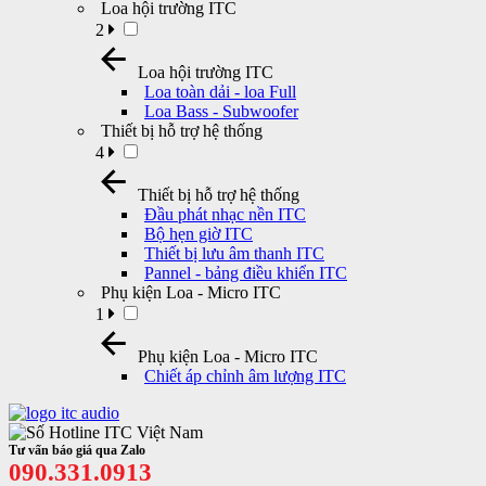
Loa hội trường ITC
2
Loa hội trường ITC
Loa toàn dải - loa Full
Loa Bass - Subwoofer
Thiết bị hỗ trợ hệ thống
4
Thiết bị hỗ trợ hệ thống
Đầu phát nhạc nền ITC
Bộ hẹn giờ ITC
Thiết bị lưu âm thanh ITC
Pannel - bảng điều khiển ITC
Phụ kiện Loa - Micro ITC
1
Phụ kiện Loa - Micro ITC
Chiết áp chỉnh âm lượng ITC
Tư vấn báo giá qua Zalo
090.331.0913