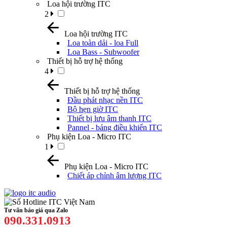
Loa hội trường ITC
2
Loa hội trường ITC
Loa toàn dải - loa Full
Loa Bass - Subwoofer
Thiết bị hỗ trợ hệ thống
4
Thiết bị hỗ trợ hệ thống
Đầu phát nhạc nền ITC
Bộ hẹn giờ ITC
Thiết bị lưu âm thanh ITC
Pannel - bảng điều khiển ITC
Phụ kiện Loa - Micro ITC
1
Phụ kiện Loa - Micro ITC
Chiết áp chỉnh âm lượng ITC
Tư vấn báo giá qua Zalo
090.331.0913