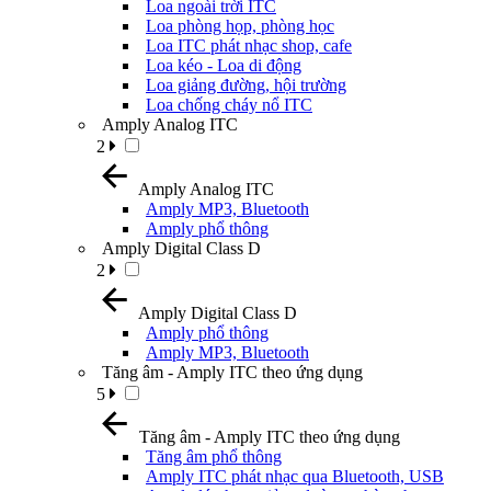
Loa ngoài trời ITC
Loa phòng họp, phòng học
Loa ITC phát nhạc shop, cafe
Loa kéo - Loa di động
Loa giảng đường, hội trường
Loa chống cháy nổ ITC
Amply Analog ITC
2
Amply Analog ITC
Amply MP3, Bluetooth
Amply phổ thông
Amply Digital Class D
2
Amply Digital Class D
Amply phổ thông
Amply MP3, Bluetooth
Tăng âm - Amply ITC theo ứng dụng
5
Tăng âm - Amply ITC theo ứng dụng
Tăng âm phổ thông
Amply ITC phát nhạc qua Bluetooth, USB