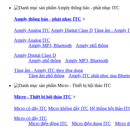
Amply thông báo - phát nhạc ITC
>
Amply Analog ITC
Amply Digital Class D
Tăng âm - Amply I
Amply Analog ITC
Amply MP3, Bluetooth
Amply phổ thông
Amply Digital Class D
Amply phổ thông
Amply MP3, Bluetooth
Tăng âm - Amply ITC theo ứng dụng
Tăng âm phổ thông
Amply ITC phát nhạc qua Bluet
Micro - Thiết bị hội thảo ITC
>
Micro có dây ITC
Micro không dây ITC
Hệ thống hội thảo IT
Micro có dây ITC
Micro điện động ITC
Micro điện dung ITC
Micro t