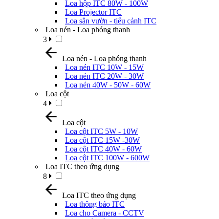
Loa hộp ITC 80W - 100W
Loa Projector ITC
Loa sân vườn - tiểu cảnh ITC
Loa nén - Loa phóng thanh
3
Loa nén - Loa phóng thanh
Loa nén ITC 10W - 15W
Loa nén ITC 20W - 30W
Loa nén 40W - 50W - 60W
Loa cột
4
Loa cột
Loa cột ITC 5W - 10W
Loa cột ITC 15W -30W
Loa cột ITC 40W - 60W
Loa cột ITC 100W - 600W
Loa ITC theo ứng dụng
8
Loa ITC theo ứng dụng
Loa thông báo ITC
Loa cho Camera - CCTV