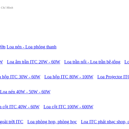
 Chí Minh
ườn
Loa nén - Loa phóng thanh
5W
Loa âm trần ITC 20W - 60W
Loa trần nổi - Loa trần bê-tông
Lo
a hộp ITC 30W - 60W
Loa hộp ITC 80W - 100W
Loa Projector IT
Loa nén 40W - 50W - 60W
a cột ITC 40W - 60W
Loa cột ITC 100W - 600W
goài trời ITC
Loa phòng họp, phòng học
Loa ITC phát nhạc shop, 