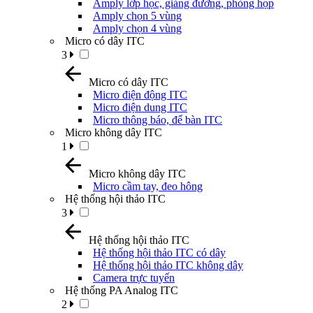
Amply lớp học, giảng đường, phòng họp
Amply chọn 5 vùng
Amply chọn 4 vùng
Micro có dây ITC
3
Micro có dây ITC
Micro điện động ITC
Micro điện dung ITC
Micro thông báo, để bàn ITC
Micro không dây ITC
1
Micro không dây ITC
Micro cầm tay, đeo hông
Hệ thống hội thảo ITC
3
Hệ thống hội thảo ITC
Hệ thống hội thảo ITC có dây
Hệ thống hội thảo ITC không dây
Camera trực tuyến
Hệ thống PA Analog ITC
2