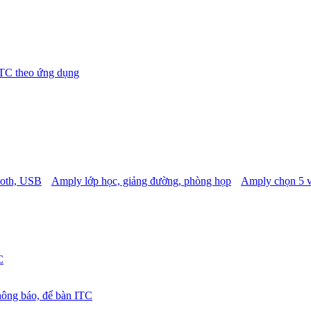
TC theo ứng dụng
ooth, USB
Amply lớp học, giảng đường, phòng họp
Amply chọn 5 
C
hông báo, để bàn ITC