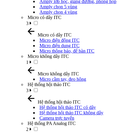
Amply lớp học, giảng đường, phòng họp
Amply chọn 5 vùng
Amply chọn 4 vùng
Micro có dây ITC
3
Micro có dây ITC
Micro điện động ITC
Micro điện dung ITC
Micro thông báo, để bàn ITC
Micro không dây ITC
1
Micro không dây ITC
Micro cầm tay, đeo hông
Hệ thống hội thảo ITC
3
Hệ thống hội thảo ITC
Hệ thống hội thảo ITC có dây
Hệ thống hội thảo ITC không dây
Camera trực tuyến
Hệ thống PA Analog ITC
2