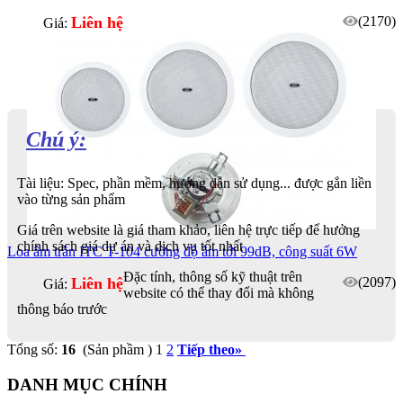
Liên hệ
(2170)
Giá:
Chú ý:
Tài liệu: Spec, phần mềm, hướng dẫn sử dụng... được gắn liền
vào từng sản phẩm
Giá trên website là giá tham khảo, liên hệ trực tiếp để hưởng
chính sách giá dự án và dịch vụ tốt nhất
Loa âm trần ITC T-104 cường độ âm tới 99dB, công suất 6W
Đặc tính, thông số kỹ thuật trên
Liên hệ
(2097)
Giá:
website có thể thay đổi mà không
thông báo trước
Tổng số:
16
(Sản phầm )
1
2
Tiếp theo
»
DANH MỤC CHÍNH