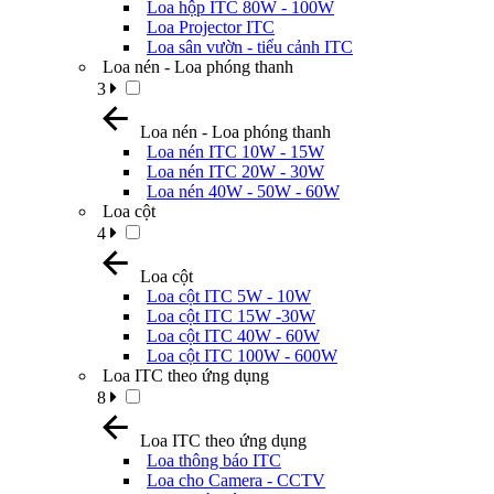
Loa hộp ITC 80W - 100W
Loa Projector ITC
Loa sân vườn - tiểu cảnh ITC
Loa nén - Loa phóng thanh
3
Loa nén - Loa phóng thanh
Loa nén ITC 10W - 15W
Loa nén ITC 20W - 30W
Loa nén 40W - 50W - 60W
Loa cột
4
Loa cột
Loa cột ITC 5W - 10W
Loa cột ITC 15W -30W
Loa cột ITC 40W - 60W
Loa cột ITC 100W - 600W
Loa ITC theo ứng dụng
8
Loa ITC theo ứng dụng
Loa thông báo ITC
Loa cho Camera - CCTV