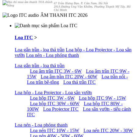
67 Trần Hưng Đạo, P. Cửa Nam, Hà Nội
291A Đường Ung Văn Khiêm, Phường Thạnh Mỹ Tây, Hỗ
Chí Minh
ÂM THANH ITC 2026
Loa ITC
>
Loa gắn trần - loa thả trần
Loa hộp - Loa Projector - Loa sân
vườn
Loa nén - Loa phóng thanh
Loa gắn trần - loa thả trần
Loa âm trần ITC 3W - 6W
Loa âm trần ITC 9W -
15W
Loa âm trần ITC 20W - 60W
Loa trần nổi -
Loa trần bê-tông
Loa thả trần ITC
Loa hộp - Loa Projector - Loa sân vườn
Loa hộp ITC 3W - 6W
Loa hộp ITC 9W - 15W
Loa hộp ITC 30W - 60W
Loa hộp ITC 80W -
100W
Loa Projector ITC
Loa sân vườn - tiểu cảnh
ITC
Loa nén - Loa phóng thanh
Loa nén ITC 10W - 15W
Loa nén ITC 20W - 30W
Loa nén 40W - 50W - 60W