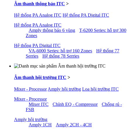
Âm thanh thông báo ITC
>
Hệ thống PA Analog ITC
Hệ thống PA Digital ITC
Hệ thống PA Analog ITC
Amply thông báo 6 vùng
T-6200 Series: hỗ trợ 300
Zones
Hệ thống PA Digital ITC
VA-6000 Series: hỗ trợ 160 Zones
Hệ thống 77
Serries
Hệ thống 78 Serries
Âm thanh hội trường ITC
>
Mixer - Processor
Amply hội trường
Loa hội trường ITC
Mixer - Processor
Mixer ITC
Chỉnh EQ - Compressor
Chống rú -
FSB
Amply hội trường
Amply 1CH
Amply 2CH - 4CH