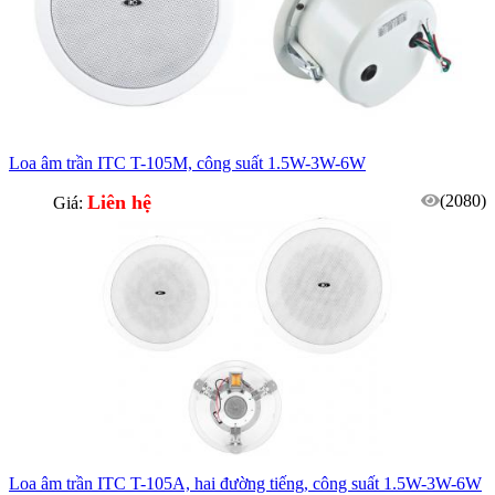
Loa âm trần ITC T-105M, công suất 1.5W-3W-6W
Liên hệ
(2080)
Giá:
Loa âm trần ITC T-105A, hai đường tiếng, công suất 1.5W-3W-6W