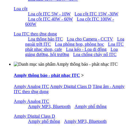
Loa cột
Loa cột ITC 5W - 10W
Loa cột ITC 15W -30W
Loa cột ITC 40W - 60W
Loa cột ITC 100W -
600W
Loa ITC theo ứng dụng
Loa thông báo ITC
Loa cho Camera - CCTV
Loa
ngoài trời ITC
Loa phòng họp, phòng học
Loa ITC
phát nhạc shop, cafe
Loa kéo - Loa di động
Loa
giảng đường, hội trường
Loa chống cháy nổ ITC
Amply thông báo - phát nhạc ITC
>
Amply Analog ITC
Amply Digital Class D
Tăng âm - Amply
ITC theo ứng dụng
Amply Analog ITC
Amply MP3, Bluetooth
Amply phổ thông
Amply Digital Class D
Amply phổ thông
Amply MP3, Bluetooth