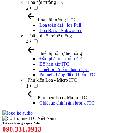
Loa hội trường ITC
2
Loa hội trường ITC
Loa toàn dải - loa Full
Loa Bass - Subwoofer
Thiết bị hỗ trợ hệ thống
4
Thiết bị hỗ trợ hệ thống
Đầu phát nhạc nền ITC
Bộ hẹn giờ ITC
Thiết bị lưu âm thanh ITC
Pannel - bảng điều khiển ITC
Phụ kiện Loa - Micro ITC
1
Phụ kiện Loa - Micro ITC
Chiết áp chỉnh âm lượng ITC
Tư vấn báo giá qua Zalo
090.331.0913