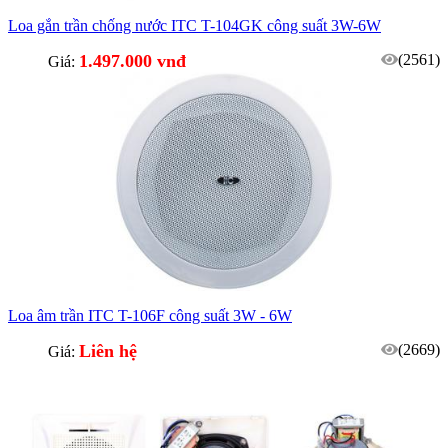
Loa gắn trần chống nước ITC T-104GK công suất 3W-6W
1.497.000 vnđ
(2561)
Giá:
Loa âm trần ITC T-106F công suất 3W - 6W
Liên hệ
(2669)
Giá: