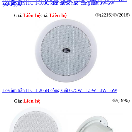
Loa âm trần ITC T-103C kích thước nhỏ, công suất 3W-6W
5W - 10W
Liên hệ
Liên hệ
(2216)
(2016)
Giá:
Giá:
Loa âm trần ITC T-205B công suất 0.75W - 1.5W - 3W - 6W
Liên hệ
(1996)
Giá: