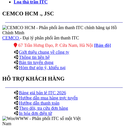
Loa thả trần ITC
CEMCO HCM ., JSC
CEMCO
- Đại lý phân phối âm thanh ITC
67 Trần Hưng Đạo, P. Cửa Nam, Hà Nội
[Bản đồ]
Giới thiệu chung về công ty
Thông tin liên hệ
Bản tin tuyển dụng
Hòm thư góp ý, khiếu nại
HỖ TRỢ KHÁCH HÀNG
Bảng giá bán lẻ ITC 2026
Hướng dẫn mua hàng trực tuyến
Hướng dẫn thanh toán
Theo dõi, tra cứu đơn hàng
In hóa đơn điện tử