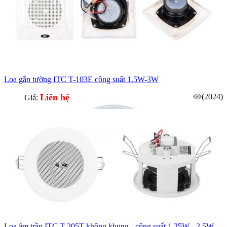
Loa gắn tường ITC T-103E công suất 1.5W-3W
Liên hệ
(2024)
Giá:
Loa âm trần ITC T-205T không khung - công suất 1.25W - 2.5W -