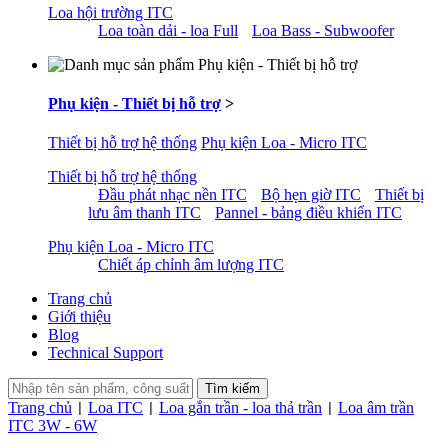
Loa hội trường ITC
Loa toàn dải - loa Full
Loa Bass - Subwoofer
Phụ kiện - Thiết bị hỗ trợ
>
Thiết bị hỗ trợ hệ thống
Phụ kiện Loa - Micro ITC
Thiết bị hỗ trợ hệ thống
Đầu phát nhạc nền ITC
Bộ hẹn giờ ITC
Thiết bị
lưu âm thanh ITC
Pannel - bảng điều khiển ITC
Phụ kiện Loa - Micro ITC
Chiết áp chỉnh âm lượng ITC
Trang chủ
Giới thiệu
Blog
Technical Support
Trang chủ
Loa ITC
Loa gắn trần - loa thả trần
Loa âm trần
|
|
|
ITC 3W - 6W