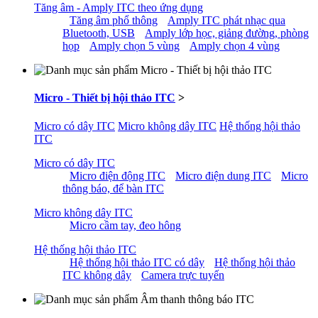
Tăng âm - Amply ITC theo ứng dụng
Tăng âm phổ thông
Amply ITC phát nhạc qua
Bluetooth, USB
Amply lớp học, giảng đường, phòng
họp
Amply chọn 5 vùng
Amply chọn 4 vùng
Micro - Thiết bị hội thảo ITC
>
Micro có dây ITC
Micro không dây ITC
Hệ thống hội thảo
ITC
Micro có dây ITC
Micro điện động ITC
Micro điện dung ITC
Micro
thông báo, để bàn ITC
Micro không dây ITC
Micro cầm tay, đeo hông
Hệ thống hội thảo ITC
Hệ thống hội thảo ITC có dây
Hệ thống hội thảo
ITC không dây
Camera trực tuyến