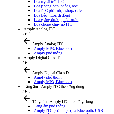
Loa ngoài trời ITC
Loa phòng họp, phòng học
Loa ITC phát nhạc shop, cafe
Loa kéo - Loa di động
Loa giảng đường, hội trường
Loa chống cháy nổ ITC
Amply Analog ITC
2
Amply Analog ITC
Amply MP3, Bluetooth
Amply phổ thông
Amply Digital Class D
2
Amply Digital Class D
Amply phổ thông
Amply MP3, Bluetooth
Tăng âm - Amply ITC theo ứng dụng
5
Tăng âm - Amply ITC theo ứng dụng
Tăng âm phổ thông
Amply ITC phát nhạc qua Bluetooth, USB