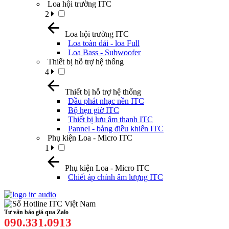
Loa hội trường ITC
2
Loa hội trường ITC
Loa toàn dải - loa Full
Loa Bass - Subwoofer
Thiết bị hỗ trợ hệ thống
4
Thiết bị hỗ trợ hệ thống
Đầu phát nhạc nền ITC
Bộ hẹn giờ ITC
Thiết bị lưu âm thanh ITC
Pannel - bảng điều khiển ITC
Phụ kiện Loa - Micro ITC
1
Phụ kiện Loa - Micro ITC
Chiết áp chỉnh âm lượng ITC
Tư vấn báo giá qua Zalo
090.331.0913