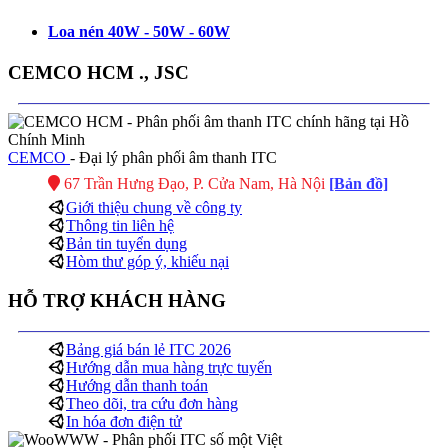
Loa nén 40W - 50W - 60W
CEMCO HCM ., JSC
CEMCO
- Đại lý phân phối âm thanh ITC
67 Trần Hưng Đạo, P. Cửa Nam, Hà Nội
[Bản đồ]
Giới thiệu chung về công ty
Thông tin liên hệ
Bản tin tuyển dụng
Hòm thư góp ý, khiếu nại
HỖ TRỢ KHÁCH HÀNG
Bảng giá bán lẻ ITC 2026
Hướng dẫn mua hàng trực tuyến
Hướng dẫn thanh toán
Theo dõi, tra cứu đơn hàng
In hóa đơn điện tử