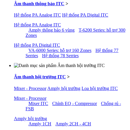
Âm thanh thông báo ITC
>
Hệ thống PA Analog ITC
Hệ thống PA Digital ITC
Hệ thống PA Analog ITC
Amply thông báo 6 vùng
T-6200 Series: hỗ trợ 300
Zones
Hệ thống PA Digital ITC
VA-6000 Series: hỗ trợ 160 Zones
Hệ thống 77
Serries
Hệ thống 78 Serries
Âm thanh hội trường ITC
>
Mixer - Processor
Amply hội trường
Loa hội trường ITC
Mixer - Processor
Mixer ITC
Chỉnh EQ - Compressor
Chống rú -
FSB
Amply hội trường
Amply 1CH
Amply 2CH - 4CH