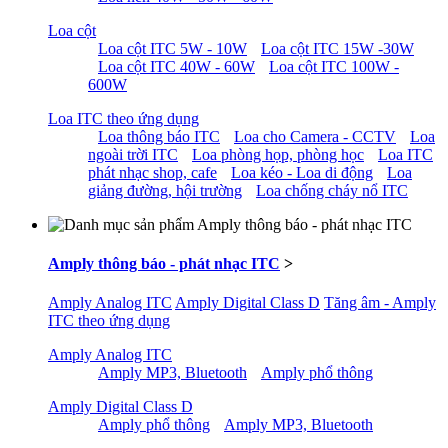
Loa cột
Loa cột ITC 5W - 10W
Loa cột ITC 15W -30W
Loa cột ITC 40W - 60W
Loa cột ITC 100W -
600W
Loa ITC theo ứng dụng
Loa thông báo ITC
Loa cho Camera - CCTV
Loa
ngoài trời ITC
Loa phòng họp, phòng học
Loa ITC
phát nhạc shop, cafe
Loa kéo - Loa di động
Loa
giảng đường, hội trường
Loa chống cháy nổ ITC
Amply thông báo - phát nhạc ITC
>
Amply Analog ITC
Amply Digital Class D
Tăng âm - Amply
ITC theo ứng dụng
Amply Analog ITC
Amply MP3, Bluetooth
Amply phổ thông
Amply Digital Class D
Amply phổ thông
Amply MP3, Bluetooth