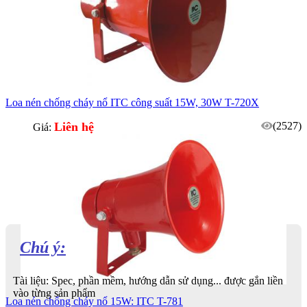
Loa nén chống cháy nổ ITC công suất 15W, 30W T-720X
Liên hệ
(2527)
Giá:
Chú ý:
Tài liệu: Spec, phần mềm, hướng dẫn sử dụng... được gắn liền
vào từng sản phẩm
Loa nén chống cháy nổ 15W: ITC T-781