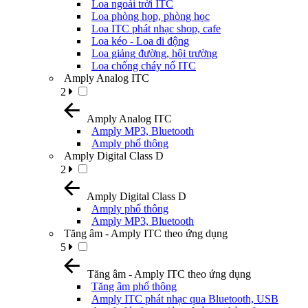
Loa ngoài trời ITC
Loa phòng họp, phòng học
Loa ITC phát nhạc shop, cafe
Loa kéo - Loa di động
Loa giảng đường, hội trường
Loa chống cháy nổ ITC
Amply Analog ITC
2
Amply Analog ITC
Amply MP3, Bluetooth
Amply phổ thông
Amply Digital Class D
2
Amply Digital Class D
Amply phổ thông
Amply MP3, Bluetooth
Tăng âm - Amply ITC theo ứng dụng
5
Tăng âm - Amply ITC theo ứng dụng
Tăng âm phổ thông
Amply ITC phát nhạc qua Bluetooth, USB