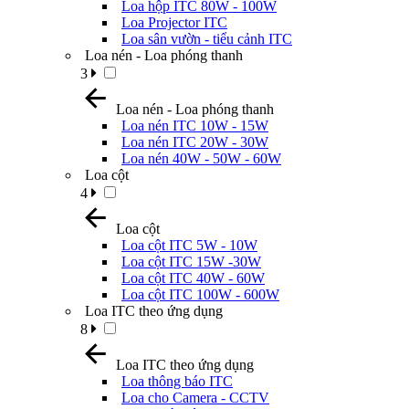
Loa hộp ITC 80W - 100W
Loa Projector ITC
Loa sân vườn - tiểu cảnh ITC
Loa nén - Loa phóng thanh
3
Loa nén - Loa phóng thanh
Loa nén ITC 10W - 15W
Loa nén ITC 20W - 30W
Loa nén 40W - 50W - 60W
Loa cột
4
Loa cột
Loa cột ITC 5W - 10W
Loa cột ITC 15W -30W
Loa cột ITC 40W - 60W
Loa cột ITC 100W - 600W
Loa ITC theo ứng dụng
8
Loa ITC theo ứng dụng
Loa thông báo ITC
Loa cho Camera - CCTV