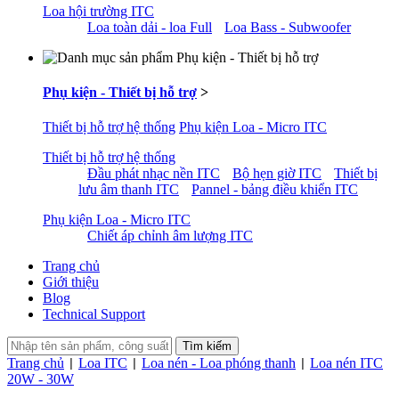
Loa hội trường ITC
Loa toàn dải - loa Full
Loa Bass - Subwoofer
Phụ kiện - Thiết bị hỗ trợ
>
Thiết bị hỗ trợ hệ thống
Phụ kiện Loa - Micro ITC
Thiết bị hỗ trợ hệ thống
Đầu phát nhạc nền ITC
Bộ hẹn giờ ITC
Thiết bị
lưu âm thanh ITC
Pannel - bảng điều khiển ITC
Phụ kiện Loa - Micro ITC
Chiết áp chỉnh âm lượng ITC
Trang chủ
Giới thiệu
Blog
Technical Support
Trang chủ
Loa ITC
Loa nén - Loa phóng thanh
Loa nén ITC
|
|
|
20W - 30W