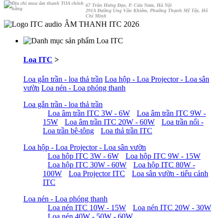
67 Trần Hưng Đạo, P. Cửa Nam, Hà Nội
291A Đường Ung Văn Khiêm, Phường Thạnh Mỹ Tây, Hỗ
Chí Minh
ÂM THANH ITC 2026
Loa ITC
>
Loa gắn trần - loa thả trần
Loa hộp - Loa Projector - Loa sân
vườn
Loa nén - Loa phóng thanh
Loa gắn trần - loa thả trần
Loa âm trần ITC 3W - 6W
Loa âm trần ITC 9W -
15W
Loa âm trần ITC 20W - 60W
Loa trần nổi -
Loa trần bê-tông
Loa thả trần ITC
Loa hộp - Loa Projector - Loa sân vườn
Loa hộp ITC 3W - 6W
Loa hộp ITC 9W - 15W
Loa hộp ITC 30W - 60W
Loa hộp ITC 80W -
100W
Loa Projector ITC
Loa sân vườn - tiểu cảnh
ITC
Loa nén - Loa phóng thanh
Loa nén ITC 10W - 15W
Loa nén ITC 20W - 30W
Loa nén 40W - 50W - 60W