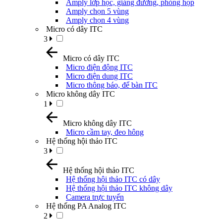
Amply lớp học, giảng đường, phòng họp
Amply chọn 5 vùng
Amply chọn 4 vùng
Micro có dây ITC
3
Micro có dây ITC
Micro điện động ITC
Micro điện dung ITC
Micro thông báo, để bàn ITC
Micro không dây ITC
1
Micro không dây ITC
Micro cầm tay, đeo hông
Hệ thống hội thảo ITC
3
Hệ thống hội thảo ITC
Hệ thống hội thảo ITC có dây
Hệ thống hội thảo ITC không dây
Camera trực tuyến
Hệ thống PA Analog ITC
2