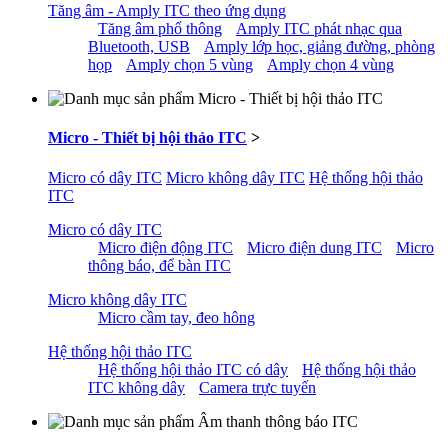
Tăng âm - Amply ITC theo ứng dụng
Tăng âm phổ thông
Amply ITC phát nhạc qua
Bluetooth, USB
Amply lớp học, giảng đường, phòng
họp
Amply chọn 5 vùng
Amply chọn 4 vùng
Micro - Thiết bị hội thảo ITC
>
Micro có dây ITC
Micro không dây ITC
Hệ thống hội thảo
ITC
Micro có dây ITC
Micro điện động ITC
Micro điện dung ITC
Micro
thông báo, để bàn ITC
Micro không dây ITC
Micro cầm tay, đeo hông
Hệ thống hội thảo ITC
Hệ thống hội thảo ITC có dây
Hệ thống hội thảo
ITC không dây
Camera trực tuyến