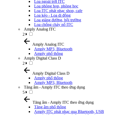
Loa ngoài trời ITC
Loa phòng họp, phòng học
Loa ITC phát nhạc shop, cafe
Loa kéo - Loa di động
Loa giảng đường, hội trường
Loa chống cháy nổ ITC
Amply Analog ITC
2
Amply Analog ITC
Amply MP3, Bluetooth
Amply phổ thông
Amply Digital Class D
2
Amply Digital Class D
Amply phổ thông
Amply MP3, Bluetooth
Tăng âm - Amply ITC theo ứng dụng
5
Tăng âm - Amply ITC theo ứng dụng
Tăng âm phổ thông
Amply ITC phát nhạc qua Bluetooth, USB