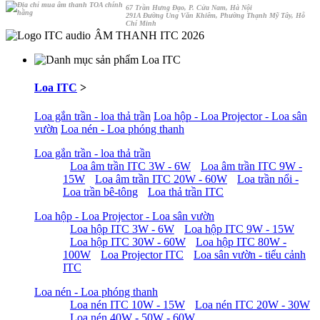
67 Trần Hưng Đạo, P. Cửa Nam, Hà Nội
291A Đường Ung Văn Khiêm, Phường Thạnh Mỹ Tây, Hỗ
Chí Minh
ÂM THANH ITC 2026
Loa ITC
>
Loa gắn trần - loa thả trần
Loa hộp - Loa Projector - Loa sân
vườn
Loa nén - Loa phóng thanh
Loa gắn trần - loa thả trần
Loa âm trần ITC 3W - 6W
Loa âm trần ITC 9W -
15W
Loa âm trần ITC 20W - 60W
Loa trần nổi -
Loa trần bê-tông
Loa thả trần ITC
Loa hộp - Loa Projector - Loa sân vườn
Loa hộp ITC 3W - 6W
Loa hộp ITC 9W - 15W
Loa hộp ITC 30W - 60W
Loa hộp ITC 80W -
100W
Loa Projector ITC
Loa sân vườn - tiểu cảnh
ITC
Loa nén - Loa phóng thanh
Loa nén ITC 10W - 15W
Loa nén ITC 20W - 30W
Loa nén 40W - 50W - 60W