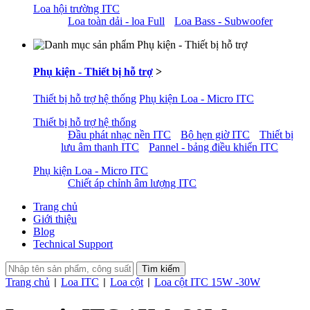
Loa hội trường ITC
Loa toàn dải - loa Full
Loa Bass - Subwoofer
Phụ kiện - Thiết bị hỗ trợ
>
Thiết bị hỗ trợ hệ thống
Phụ kiện Loa - Micro ITC
Thiết bị hỗ trợ hệ thống
Đầu phát nhạc nền ITC
Bộ hẹn giờ ITC
Thiết bị
lưu âm thanh ITC
Pannel - bảng điều khiển ITC
Phụ kiện Loa - Micro ITC
Chiết áp chỉnh âm lượng ITC
Trang chủ
Giới thiệu
Blog
Technical Support
Trang chủ
Loa ITC
Loa cột
Loa cột ITC 15W -30W
|
|
|