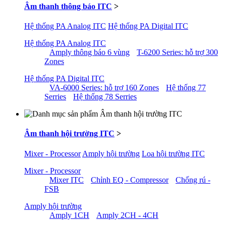
Âm thanh thông báo ITC
>
Hệ thống PA Analog ITC
Hệ thống PA Digital ITC
Hệ thống PA Analog ITC
Amply thông báo 6 vùng
T-6200 Series: hỗ trợ 300
Zones
Hệ thống PA Digital ITC
VA-6000 Series: hỗ trợ 160 Zones
Hệ thống 77
Serries
Hệ thống 78 Serries
Âm thanh hội trường ITC
>
Mixer - Processor
Amply hội trường
Loa hội trường ITC
Mixer - Processor
Mixer ITC
Chỉnh EQ - Compressor
Chống rú -
FSB
Amply hội trường
Amply 1CH
Amply 2CH - 4CH