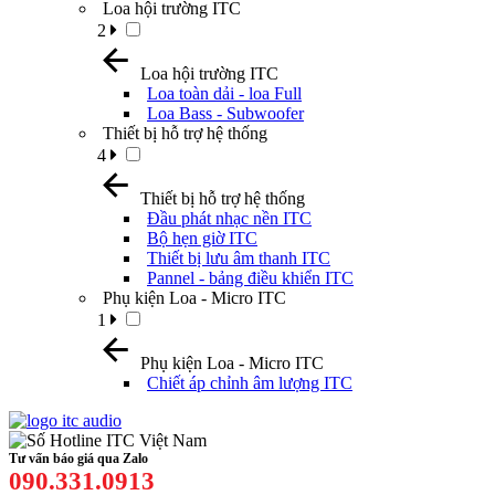
Loa hội trường ITC
2
Loa hội trường ITC
Loa toàn dải - loa Full
Loa Bass - Subwoofer
Thiết bị hỗ trợ hệ thống
4
Thiết bị hỗ trợ hệ thống
Đầu phát nhạc nền ITC
Bộ hẹn giờ ITC
Thiết bị lưu âm thanh ITC
Pannel - bảng điều khiển ITC
Phụ kiện Loa - Micro ITC
1
Phụ kiện Loa - Micro ITC
Chiết áp chỉnh âm lượng ITC
Tư vấn báo giá qua Zalo
090.331.0913