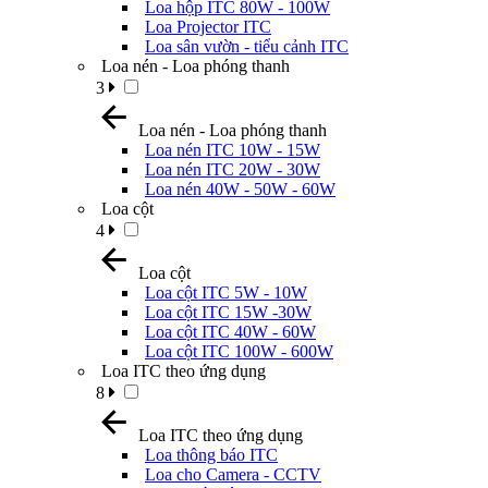
Loa hộp ITC 80W - 100W
Loa Projector ITC
Loa sân vườn - tiểu cảnh ITC
Loa nén - Loa phóng thanh
3
Loa nén - Loa phóng thanh
Loa nén ITC 10W - 15W
Loa nén ITC 20W - 30W
Loa nén 40W - 50W - 60W
Loa cột
4
Loa cột
Loa cột ITC 5W - 10W
Loa cột ITC 15W -30W
Loa cột ITC 40W - 60W
Loa cột ITC 100W - 600W
Loa ITC theo ứng dụng
8
Loa ITC theo ứng dụng
Loa thông báo ITC
Loa cho Camera - CCTV