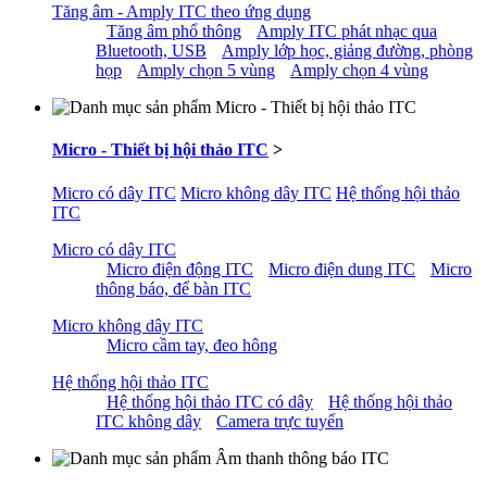
Tăng âm - Amply ITC theo ứng dụng
Tăng âm phổ thông
Amply ITC phát nhạc qua
Bluetooth, USB
Amply lớp học, giảng đường, phòng
họp
Amply chọn 5 vùng
Amply chọn 4 vùng
Micro - Thiết bị hội thảo ITC
>
Micro có dây ITC
Micro không dây ITC
Hệ thống hội thảo
ITC
Micro có dây ITC
Micro điện động ITC
Micro điện dung ITC
Micro
thông báo, để bàn ITC
Micro không dây ITC
Micro cầm tay, đeo hông
Hệ thống hội thảo ITC
Hệ thống hội thảo ITC có dây
Hệ thống hội thảo
ITC không dây
Camera trực tuyến