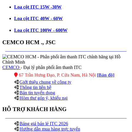
Loa cột ITC 15W -30W
Loa cột ITC 40W - 60W
Loa cột ITC 100W - 600W
CEMCO HCM ., JSC
CEMCO
- Đại lý phân phối âm thanh ITC
67 Trần Hưng Đạo, P. Cửa Nam, Hà Nội
[Bản đồ]
Giới thiệu chung về công ty
Thông tin liên hệ
Bản tin tuyển dụng
Hòm thư góp ý, khiếu nại
HỖ TRỢ KHÁCH HÀNG
Bảng giá bán lẻ ITC 2026
Hướng dẫn mua hàng trực tuyến