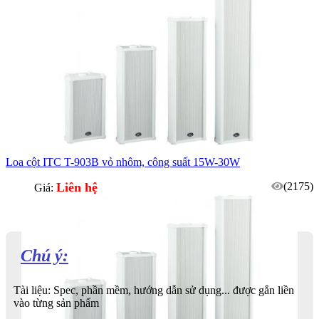
Loa cột ITC T-903B vỏ nhôm, công suất 15W-30W
Liên hệ
(2175)
Giá:
Chú ý:
Tài liệu: Spec, phần mềm, hướng dẫn sử dụng... được gắn liền
vào từng sản phẩm