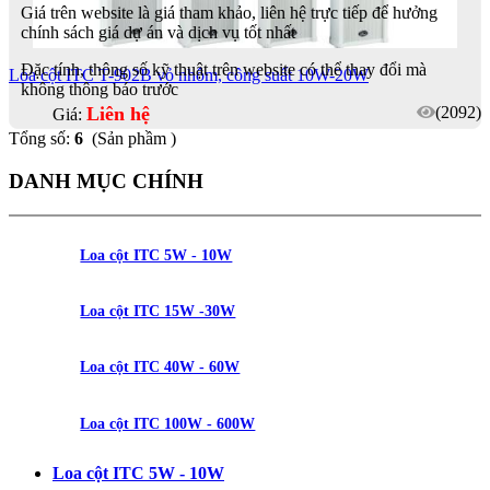
Giá trên website là giá tham khảo, liên hệ trực tiếp để hưởng
chính sách giá dự án và dịch vụ tốt nhất
Đặc tính, thông số kỹ thuật trên website có thể thay đổi mà
Loa cột ITC T-902B vỏ nhôm, công suất 10W-20W
không thông báo trước
Liên hệ
(2092)
Giá:
Tổng số:
6
(Sản phầm )
DANH MỤC CHÍNH
Loa cột ITC 5W - 10W
Loa cột ITC 15W -30W
Loa cột ITC 40W - 60W
Loa cột ITC 100W - 600W
Loa cột ITC 5W - 10W