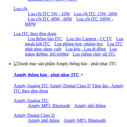
Loa cột
Loa cột ITC 5W - 10W
Loa cột ITC 15W -30W
Loa cột ITC 40W - 60W
Loa cột ITC 100W -
600W
Loa ITC theo ứng dụng
Loa thông báo ITC
Loa cho Camera - CCTV
Loa
ngoài trời ITC
Loa phòng họp, phòng học
Loa ITC
phát nhạc shop, cafe
Loa kéo - Loa di động
Loa
giảng đường, hội trường
Loa chống cháy nổ ITC
Amply thông báo - phát nhạc ITC
>
Amply Analog ITC
Amply Digital Class D
Tăng âm - Amply
ITC theo ứng dụng
Amply Analog ITC
Amply MP3, Bluetooth
Amply phổ thông
Amply Digital Class D
Amply phổ thông
Amply MP3, Bluetooth