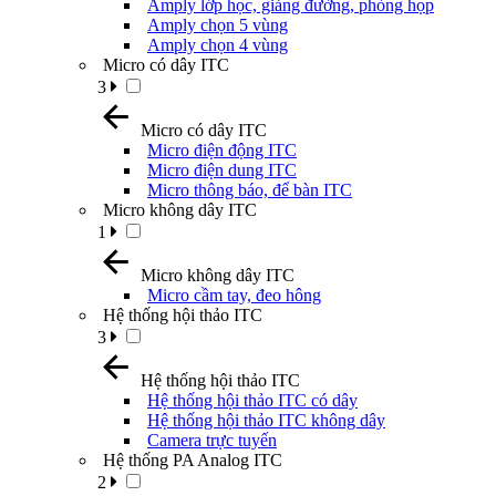
Amply lớp học, giảng đường, phòng họp
Amply chọn 5 vùng
Amply chọn 4 vùng
Micro có dây ITC
3
Micro có dây ITC
Micro điện động ITC
Micro điện dung ITC
Micro thông báo, để bàn ITC
Micro không dây ITC
1
Micro không dây ITC
Micro cầm tay, đeo hông
Hệ thống hội thảo ITC
3
Hệ thống hội thảo ITC
Hệ thống hội thảo ITC có dây
Hệ thống hội thảo ITC không dây
Camera trực tuyến
Hệ thống PA Analog ITC
2