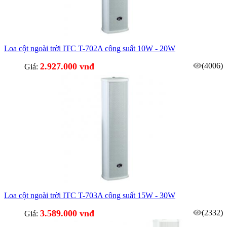
Loa cột ngoài trời ITC T-702A công suất 10W - 20W
2.927.000 vnđ
(4006)
Giá:
Loa cột ngoài trời ITC T-703A công suất 15W - 30W
3.589.000 vnđ
(2332)
Giá: