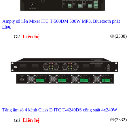
Amply số liền Mixer ITC T-500DM 500W MP3, Bluetooth phát
nhạc
Liên hệ
(2338)
Giá:
Tăng âm số 4 kênh Class D ITC T-4240DS công suất 4x240W
Liên hệ
(2332)
Giá: