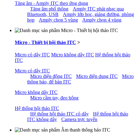
Tăng âm - Amply ITC theo ứng dụng
Tăng âm phổ thông
Amply ITC phát nhạc qua
Bluetooth, USB
Amply lớp học, giảng đường, phòng
họp
Amply chọn 5 vùng
Amply chọn 4 vùng
Micro - Thiết bị hội thảo ITC
>
Micro có dây ITC
Micro không dây ITC
Hệ thống hội thảo
ITC
Micro có dây ITC
Micro điện động ITC
Micro điện dung ITC
Micro
thông báo, để bàn ITC
Micro không dây ITC
Micro cầm tay, đeo hông
Hệ thống hội thảo ITC
Hệ thống hội thảo ITC có dây
Hệ thống hội thảo
ITC không dây
Camera trực tuyến