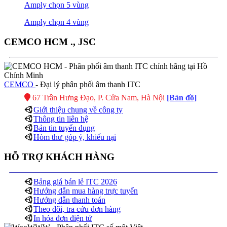
Amply chọn 5 vùng
Amply chọn 4 vùng
CEMCO HCM ., JSC
CEMCO
- Đại lý phân phối âm thanh ITC
67 Trần Hưng Đạo, P. Cửa Nam, Hà Nội
[Bản đồ]
Giới thiệu chung về công ty
Thông tin liên hệ
Bản tin tuyển dụng
Hòm thư góp ý, khiếu nại
HỖ TRỢ KHÁCH HÀNG
Bảng giá bán lẻ ITC 2026
Hướng dẫn mua hàng trực tuyến
Hướng dẫn thanh toán
Theo dõi, tra cứu đơn hàng
In hóa đơn điện tử