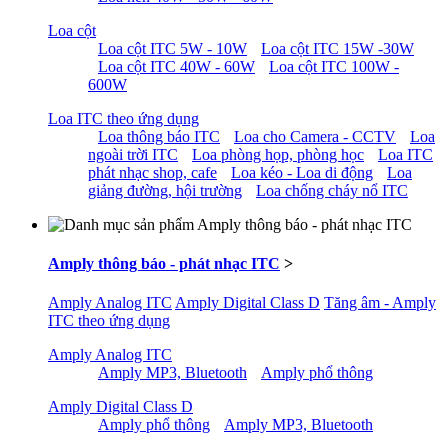
Loa cột
Loa cột ITC 5W - 10W
Loa cột ITC 15W -30W
Loa cột ITC 40W - 60W
Loa cột ITC 100W -
600W
Loa ITC theo ứng dụng
Loa thông báo ITC
Loa cho Camera - CCTV
Loa
ngoài trời ITC
Loa phòng họp, phòng học
Loa ITC
phát nhạc shop, cafe
Loa kéo - Loa di động
Loa
giảng đường, hội trường
Loa chống cháy nổ ITC
Amply thông báo - phát nhạc ITC
>
Amply Analog ITC
Amply Digital Class D
Tăng âm - Amply
ITC theo ứng dụng
Amply Analog ITC
Amply MP3, Bluetooth
Amply phổ thông
Amply Digital Class D
Amply phổ thông
Amply MP3, Bluetooth