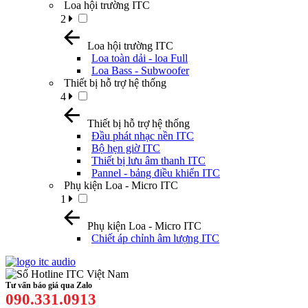
Loa hội trường ITC
2
Loa hội trường ITC
Loa toàn dải - loa Full
Loa Bass - Subwoofer
Thiết bị hỗ trợ hệ thống
4
Thiết bị hỗ trợ hệ thống
Đầu phát nhạc nền ITC
Bộ hẹn giờ ITC
Thiết bị lưu âm thanh ITC
Pannel - bảng điều khiển ITC
Phụ kiện Loa - Micro ITC
1
Phụ kiện Loa - Micro ITC
Chiết áp chỉnh âm lượng ITC
Tư vấn báo giá qua Zalo
090.331.0913