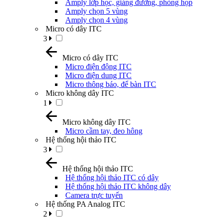
Amply lớp học, giảng đường, phòng họp
Amply chọn 5 vùng
Amply chọn 4 vùng
Micro có dây ITC
3
Micro có dây ITC
Micro điện động ITC
Micro điện dung ITC
Micro thông báo, để bàn ITC
Micro không dây ITC
1
Micro không dây ITC
Micro cầm tay, đeo hông
Hệ thống hội thảo ITC
3
Hệ thống hội thảo ITC
Hệ thống hội thảo ITC có dây
Hệ thống hội thảo ITC không dây
Camera trực tuyến
Hệ thống PA Analog ITC
2