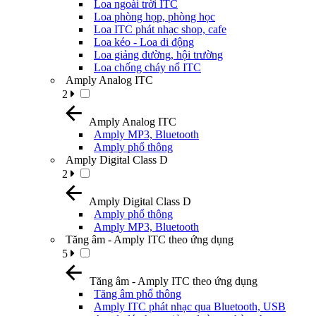
Loa ngoài trời ITC
Loa phòng họp, phòng học
Loa ITC phát nhạc shop, cafe
Loa kéo - Loa di động
Loa giảng đường, hội trường
Loa chống cháy nổ ITC
Amply Analog ITC
2
Amply Analog ITC
Amply MP3, Bluetooth
Amply phổ thông
Amply Digital Class D
2
Amply Digital Class D
Amply phổ thông
Amply MP3, Bluetooth
Tăng âm - Amply ITC theo ứng dụng
5
Tăng âm - Amply ITC theo ứng dụng
Tăng âm phổ thông
Amply ITC phát nhạc qua Bluetooth, USB