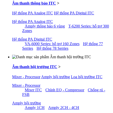
Âm thanh thông báo ITC
>
Hệ thống PA Analog ITC
Hệ thống PA Digital ITC
Hệ thống PA Analog ITC
Amply thông báo 6 vùng
T-6200 Series: hỗ trợ 300
Zones
Hệ thống PA Digital ITC
VA-6000 Series: hỗ trợ 160 Zones
Hệ thống 77
Serries
Hệ thống 78 Serries
Âm thanh hội trường ITC
>
Mixer - Processor
Amply hội trường
Loa hội trường ITC
Mixer - Processor
Mixer ITC
Chỉnh EQ - Compressor
Chống rú -
FSB
Amply hội trường
Amply 1CH
Amply 2CH - 4CH