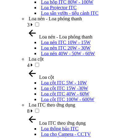
Loa hộp ITC 80W - 100W
Loa Projector ITC
Loa sân vườn - tiểu cảnh ITC
Loa nén - Loa phóng thanh
3
Loa nén - Loa phóng thanh
Loa nén ITC 10W - 15W
Loa nén ITC 20W - 30W
Loa nén 40W - 50W - 60W
Loa cột
4
Loa cột
Loa cột ITC 5W - 10W
Loa cột ITC 15W -30W
Loa cột ITC 40W - 60W
Loa cột ITC 100W - 600W
Loa ITC theo ứng dụng
8
Loa ITC theo ứng dụng
Loa thông báo ITC
Loa cho Camera - CCTV