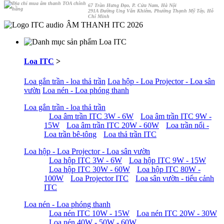
67 Trần Hưng Đạo, P. Cửa Nam, Hà Nội
291A Đường Ung Văn Khiêm, Phường Thạnh Mỹ Tây, Hỗ
Chí Minh
ÂM THANH ITC 2026
Loa ITC
>
Loa gắn trần - loa thả trần
Loa hộp - Loa Projector - Loa sân
vườn
Loa nén - Loa phóng thanh
Loa gắn trần - loa thả trần
Loa âm trần ITC 3W - 6W
Loa âm trần ITC 9W -
15W
Loa âm trần ITC 20W - 60W
Loa trần nổi -
Loa trần bê-tông
Loa thả trần ITC
Loa hộp - Loa Projector - Loa sân vườn
Loa hộp ITC 3W - 6W
Loa hộp ITC 9W - 15W
Loa hộp ITC 30W - 60W
Loa hộp ITC 80W -
100W
Loa Projector ITC
Loa sân vườn - tiểu cảnh
ITC
Loa nén - Loa phóng thanh
Loa nén ITC 10W - 15W
Loa nén ITC 20W - 30W
Loa nén 40W - 50W - 60W