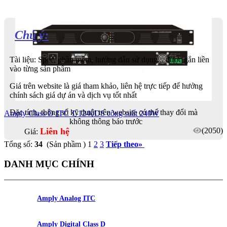
Chú ý:
Tài liệu: Spec, phần mềm, hướng dẫn sử dụng... được gắn liền
vào từng sản phẩm
Giá trên website là giá tham khảo, liên hệ trực tiếp để hưởng
chính sách giá dự án và dịch vụ tốt nhất
Đặc tính, thông số kỹ thuật trên website có thể thay đổi mà
Amply Class D ITC T-1240DS công suất 240W
không thông báo trước
Liên hệ
(2050)
Giá:
Tổng số:
34
(Sản phầm )
1
2
3
Tiếp theo
»
DANH MỤC CHÍNH
Amply Analog ITC
Amply Digital Class D