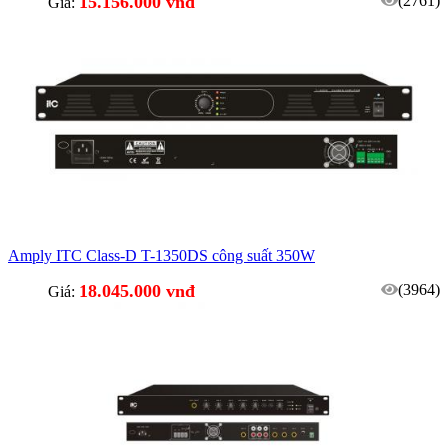
15.156.000 vnđ
(2761)
Giá:
Amply ITC Class-D T-1350DS công suất 350W
18.045.000 vnđ
(3964)
Giá: