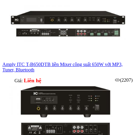
Amply ITC T-B650DTB liền Mixer công suất 650W với MP3,
Tuner, Bluetooth
Liên hệ
(2207)
Giá: