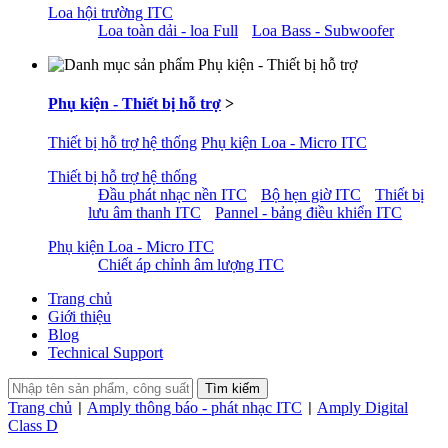
Loa hội trường ITC
Loa toàn dải - loa Full
Loa Bass - Subwoofer
Phụ kiện - Thiết bị hỗ trợ
>
Thiết bị hỗ trợ hệ thống
Phụ kiện Loa - Micro ITC
Thiết bị hỗ trợ hệ thống
Đầu phát nhạc nền ITC
Bộ hẹn giờ ITC
Thiết bị
lưu âm thanh ITC
Pannel - bảng điều khiển ITC
Phụ kiện Loa - Micro ITC
Chiết áp chỉnh âm lượng ITC
Trang chủ
Giới thiệu
Blog
Technical Support
Trang chủ
Amply thông báo - phát nhạc ITC
Amply Digital
|
|
Class D