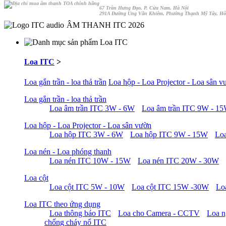
67 Trần Hưng Đạo, P. Cửa Nam, Hà Nội
291A Đường Ung Văn Khiêm, Phường Thạnh Mỹ Tây, Hỗ
ÂM THANH ITC 2026
Loa ITC
>
Loa gắn trần - loa thả trần
Loa hộp - Loa Projector - Loa sân v
Loa gắn trần - loa thả trần
Loa âm trần ITC 3W - 6W
Loa âm trần ITC 9W - 1
Loa hộp - Loa Projector - Loa sân vườn
Loa hộp ITC 3W - 6W
Loa hộp ITC 9W - 15W
Lo
Loa nén - Loa phóng thanh
Loa nén ITC 10W - 15W
Loa nén ITC 20W - 30W
Loa cột
Loa cột ITC 5W - 10W
Loa cột ITC 15W -30W
Lo
Loa ITC theo ứng dụng
Loa thông báo ITC
Loa cho Camera - CCTV
Loa n
chống cháy nổ ITC