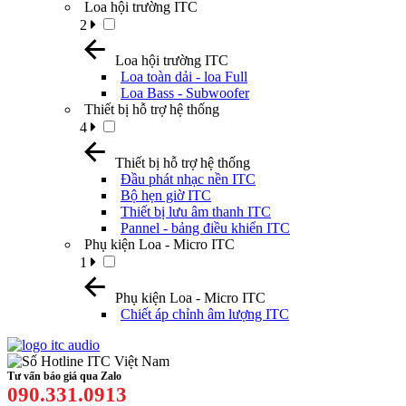
Loa hội trường ITC
2
Loa hội trường ITC
Loa toàn dải - loa Full
Loa Bass - Subwoofer
Thiết bị hỗ trợ hệ thống
4
Thiết bị hỗ trợ hệ thống
Đầu phát nhạc nền ITC
Bộ hẹn giờ ITC
Thiết bị lưu âm thanh ITC
Pannel - bảng điều khiển ITC
Phụ kiện Loa - Micro ITC
1
Phụ kiện Loa - Micro ITC
Chiết áp chỉnh âm lượng ITC
Tư vấn báo giá qua Zalo
090.331.0913