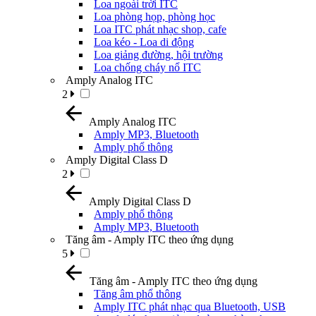
Loa ngoài trời ITC
Loa phòng họp, phòng học
Loa ITC phát nhạc shop, cafe
Loa kéo - Loa di động
Loa giảng đường, hội trường
Loa chống cháy nổ ITC
Amply Analog ITC
2
Amply Analog ITC
Amply MP3, Bluetooth
Amply phổ thông
Amply Digital Class D
2
Amply Digital Class D
Amply phổ thông
Amply MP3, Bluetooth
Tăng âm - Amply ITC theo ứng dụng
5
Tăng âm - Amply ITC theo ứng dụng
Tăng âm phổ thông
Amply ITC phát nhạc qua Bluetooth, USB