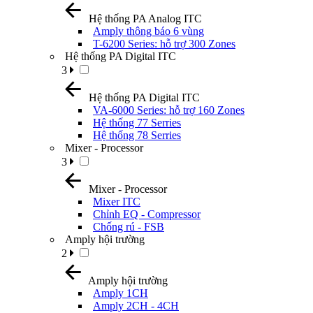
Hệ thống PA Analog ITC
Amply thông báo 6 vùng
T-6200 Series: hỗ trợ 300 Zones
Hệ thống PA Digital ITC
3
Hệ thống PA Digital ITC
VA-6000 Series: hỗ trợ 160 Zones
Hệ thống 77 Serries
Hệ thống 78 Serries
Mixer - Processor
3
Mixer - Processor
Mixer ITC
Chỉnh EQ - Compressor
Chống rú - FSB
Amply hội trường
2
Amply hội trường
Amply 1CH
Amply 2CH - 4CH