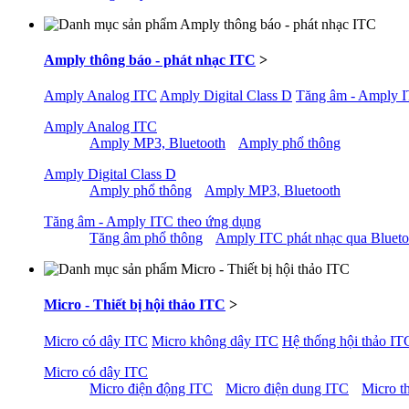
Amply thông báo - phát nhạc ITC
>
Amply Analog ITC
Amply Digital Class D
Tăng âm - Amply I
Amply Analog ITC
Amply MP3, Bluetooth
Amply phổ thông
Amply Digital Class D
Amply phổ thông
Amply MP3, Bluetooth
Tăng âm - Amply ITC theo ứng dụng
Tăng âm phổ thông
Amply ITC phát nhạc qua Bluet
Micro - Thiết bị hội thảo ITC
>
Micro có dây ITC
Micro không dây ITC
Hệ thống hội thảo IT
Micro có dây ITC
Micro điện động ITC
Micro điện dung ITC
Micro t