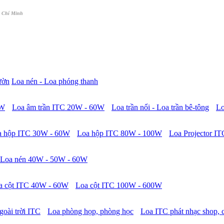
 Chí Minh
ườn
Loa nén - Loa phóng thanh
5W
Loa âm trần ITC 20W - 60W
Loa trần nổi - Loa trần bê-tông
Lo
a hộp ITC 30W - 60W
Loa hộp ITC 80W - 100W
Loa Projector IT
Loa nén 40W - 50W - 60W
a cột ITC 40W - 60W
Loa cột ITC 100W - 600W
goài trời ITC
Loa phòng họp, phòng học
Loa ITC phát nhạc shop, 