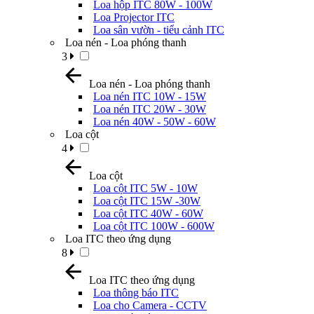
Loa hộp ITC 80W - 100W
Loa Projector ITC
Loa sân vườn - tiểu cảnh ITC
Loa nén - Loa phóng thanh
3
Loa nén - Loa phóng thanh
Loa nén ITC 10W - 15W
Loa nén ITC 20W - 30W
Loa nén 40W - 50W - 60W
Loa cột
4
Loa cột
Loa cột ITC 5W - 10W
Loa cột ITC 15W -30W
Loa cột ITC 40W - 60W
Loa cột ITC 100W - 600W
Loa ITC theo ứng dụng
8
Loa ITC theo ứng dụng
Loa thông báo ITC
Loa cho Camera - CCTV