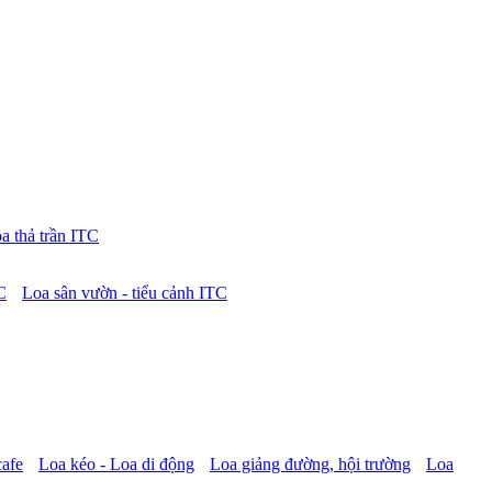
a thả trần ITC
C
Loa sân vườn - tiểu cảnh ITC
cafe
Loa kéo - Loa di động
Loa giảng đường, hội trường
Loa