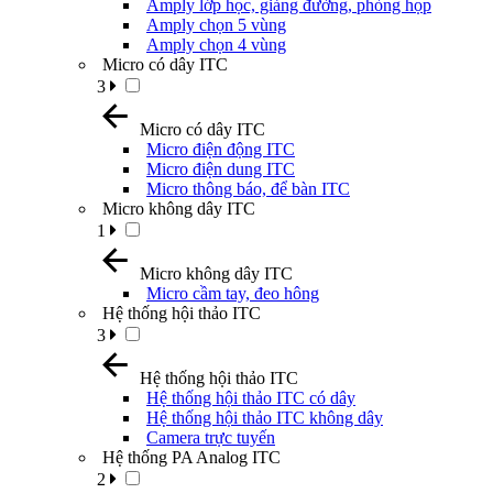
Amply lớp học, giảng đường, phòng họp
Amply chọn 5 vùng
Amply chọn 4 vùng
Micro có dây ITC
3
Micro có dây ITC
Micro điện động ITC
Micro điện dung ITC
Micro thông báo, để bàn ITC
Micro không dây ITC
1
Micro không dây ITC
Micro cầm tay, đeo hông
Hệ thống hội thảo ITC
3
Hệ thống hội thảo ITC
Hệ thống hội thảo ITC có dây
Hệ thống hội thảo ITC không dây
Camera trực tuyến
Hệ thống PA Analog ITC
2