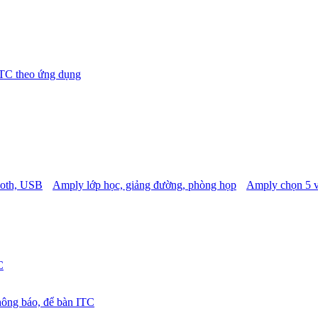
TC theo ứng dụng
ooth, USB
Amply lớp học, giảng đường, phòng họp
Amply chọn 5 
C
hông báo, để bàn ITC