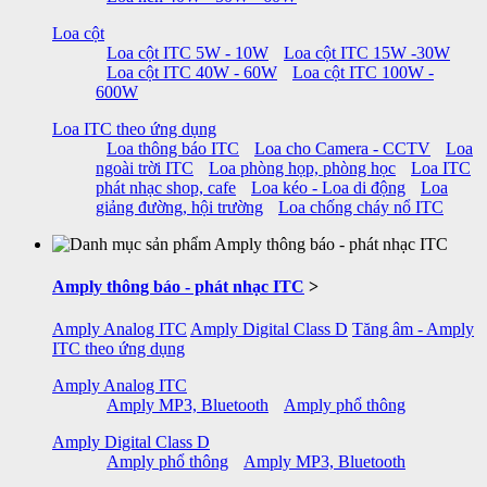
Loa cột
Loa cột ITC 5W - 10W
Loa cột ITC 15W -30W
Loa cột ITC 40W - 60W
Loa cột ITC 100W -
600W
Loa ITC theo ứng dụng
Loa thông báo ITC
Loa cho Camera - CCTV
Loa
ngoài trời ITC
Loa phòng họp, phòng học
Loa ITC
phát nhạc shop, cafe
Loa kéo - Loa di động
Loa
giảng đường, hội trường
Loa chống cháy nổ ITC
Amply thông báo - phát nhạc ITC
>
Amply Analog ITC
Amply Digital Class D
Tăng âm - Amply
ITC theo ứng dụng
Amply Analog ITC
Amply MP3, Bluetooth
Amply phổ thông
Amply Digital Class D
Amply phổ thông
Amply MP3, Bluetooth