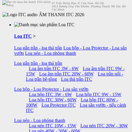
67 Trần Hưng Đạo, P. Cửa Nam, Hà Nội
291A Đường Ung Văn Khiêm, Phường Thạnh Mỹ Tây, Hỗ
Chí Minh
ÂM THANH ITC 2026
Loa ITC
>
Loa gắn trần - loa thả trần
Loa hộp - Loa Projector - Loa sân
vườn
Loa nén - Loa phóng thanh
Loa gắn trần - loa thả trần
Loa âm trần ITC 3W - 6W
Loa âm trần ITC 9W -
15W
Loa âm trần ITC 20W - 60W
Loa trần nổi -
Loa trần bê-tông
Loa thả trần ITC
Loa hộp - Loa Projector - Loa sân vườn
Loa hộp ITC 3W - 6W
Loa hộp ITC 9W - 15W
Loa hộp ITC 30W - 60W
Loa hộp ITC 80W -
100W
Loa Projector ITC
Loa sân vườn - tiểu cảnh
ITC
Loa nén - Loa phóng thanh
Loa nén ITC 10W - 15W
Loa nén ITC 20W - 30W
Loa nén 40W - 50W - 60W