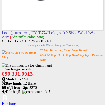
Loa hộp treo tường ITC T-774H công suất 2.5W - 5W - 10W -
20W
|
Sản phẩm chính hãng
Giá bán T-774H:
2.286.000 VNĐ
(Giá đã gồm VAT 8% và chưa gồm khuyến mại)
67 Trần Hưng Đạo, P. Cửa Nam, Hà Nội
125/43 đường D1, Phường Thạnh Mỹ Tây, TP Hồ Chí
Minh
Tư vấn báo giá qua Zalo
090.331.0913
Model:
T-774H
Bảo hành:
12 tháng
Lượt truy cập:
2270
Đánh giá:
Brochure