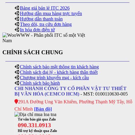
Bảng giá bán lẻ ITC 2026
Hướng dẫn mua hàng trực tuyến
Hướng dẫn thanh toán
Theo dõi, tra cứu đơn hàng
In hóa đơn điện tử
CHÍNH SÁCH CHUNG
Chính sách bảo mật thông tin khách hàng
Chính sách đại lý - khách hàng thân thiết
Chương trình khuyến mại - kích cầu
Chính sách bảo hành
CHI NHÁNH CÔNG TY CỔ PHẦN VẬT TƯ THIẾT
BỊ VĂN HÓA (CEMCO HCM)
- MST: 0100110630-005
291A Đường Ung Văn Khiêm, Phường Thạnh Mỹ Tây, Hỗ
Chí Minh
[Bản đồ]
Tư vấn báo giá qua Zalo
090.331.0913
Hỗ trợ kỹ thuật qua Zalo