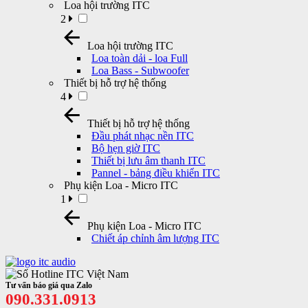
Loa hội trường ITC
2
Loa hội trường ITC
Loa toàn dải - loa Full
Loa Bass - Subwoofer
Thiết bị hỗ trợ hệ thống
4
Thiết bị hỗ trợ hệ thống
Đầu phát nhạc nền ITC
Bộ hẹn giờ ITC
Thiết bị lưu âm thanh ITC
Pannel - bảng điều khiển ITC
Phụ kiện Loa - Micro ITC
1
Phụ kiện Loa - Micro ITC
Chiết áp chỉnh âm lượng ITC
Tư vấn báo giá qua Zalo
090.331.0913