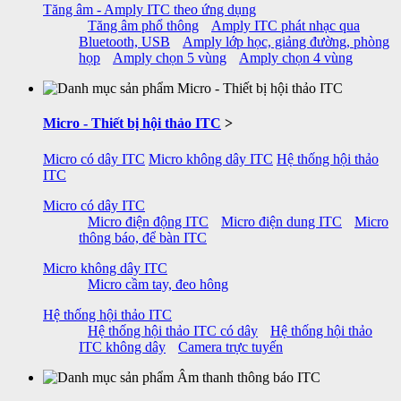
Tăng âm - Amply ITC theo ứng dụng
Tăng âm phổ thông
Amply ITC phát nhạc qua
Bluetooth, USB
Amply lớp học, giảng đường, phòng
họp
Amply chọn 5 vùng
Amply chọn 4 vùng
Micro - Thiết bị hội thảo ITC
>
Micro có dây ITC
Micro không dây ITC
Hệ thống hội thảo
ITC
Micro có dây ITC
Micro điện động ITC
Micro điện dung ITC
Micro
thông báo, để bàn ITC
Micro không dây ITC
Micro cầm tay, đeo hông
Hệ thống hội thảo ITC
Hệ thống hội thảo ITC có dây
Hệ thống hội thảo
ITC không dây
Camera trực tuyến