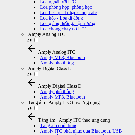
Loa ngoài trời ITC
Loa phòng họp, phòng học
Loa ITC phát nhạc shop, cafe
Loa kéo - Loa di động
Loa giảng đường, hội trường
Loa chống cháy nổ ITC
Amply Analog ITC
2
Amply Analog ITC
Amply MP3, Bluetooth
Amply phổ thông
Amply Digital Class D
2
Amply Digital Class D
Amply phổ thông
Amply MP3, Bluetooth
Tăng âm - Amply ITC theo ứng dụng
5
Tăng âm - Amply ITC theo ứng dụng
Tăng âm phổ thông
Amply ITC phát nhạc qua Bluetooth, USB